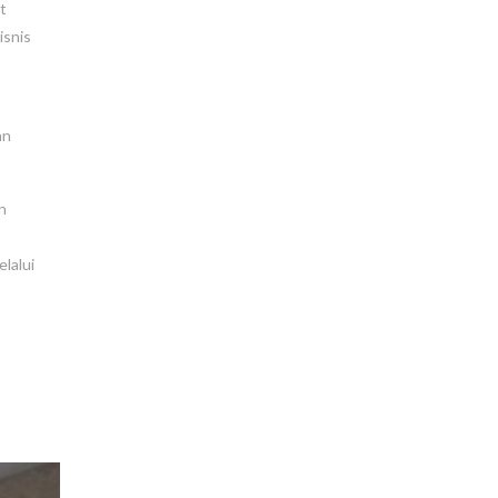
t
isnis
an
n
lalui